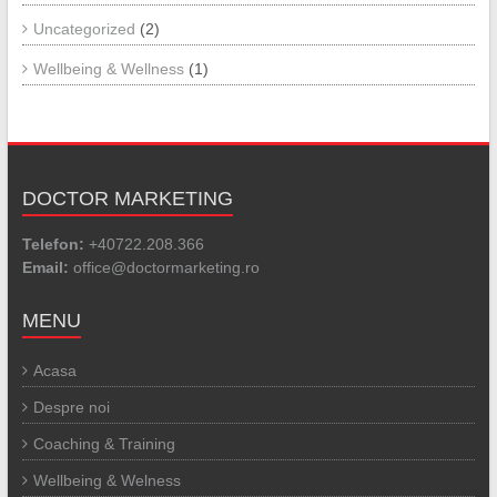
Uncategorized
(2)
Wellbeing & Wellness
(1)
DOCTOR MARKETING
Telefon:
+40722.208.366
Email:
office@doctormarketing.ro
MENU
Acasa
Despre noi
Coaching & Training
Wellbeing & Welness