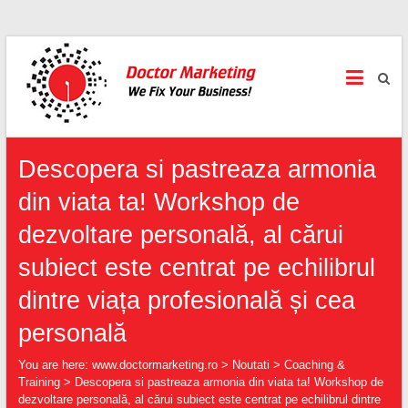
www.doctormarketing.ro
For Your Personal & Professional Success
Descopera si pastreaza armonia
din viata ta! Workshop de
dezvoltare personală, al cărui
subiect este centrat pe echilibrul
dintre viața profesională și cea
personală
You are here:
www.doctormarketing.ro
>
Noutati
>
Coaching &
Training
>
Descopera si pastreaza armonia din viata ta! Workshop de
dezvoltare personală, al cărui subiect este centrat pe echilibrul dintre